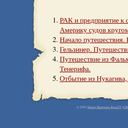
РАК и предприятие к 
Америку судов кругом
Начало путешествия. 
Гельзинер. Путешеств
Путешествие из Фальм
Тенерифа.
Отбытие из Нукагива,
© 2003
Центр Интернет КрасГУ
(
СФ