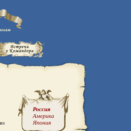
Россия
Америка
из
Япония