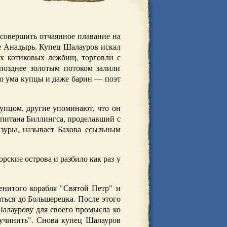
 совершить отчаянное плавание на
ке Анадырь. Купец Шалауров искал
х котиковых лежбищ, торговли с
позднее золотым потоком залили
о ума купцы и даже барин — поэт
купцом, другие упоминают, что он
апитана Биллингса, проделавший с
нзуры, называет Бахова ссыльным
рские острова и разбило как раз у
енитого корабля "Святой Петр" и
ться до Большерецка. После этого
Шалаурову для своего промысла ко
учинить". Снова купец Шалауров