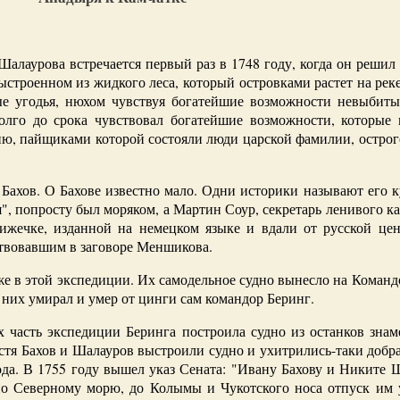
алаурова встречается первый раз в 1748 году, когда он решил
ыстроенном из жидкого леса, который островками растет на ре
ые угодья, нюхом чувствуя богатейшие возможности невыбиты
лго до срока чувствовал богатейшие возможности, которые 
, пайщиками которой состояли люди царской фамилии, острог
 Бахов. О Бахове известно мало. Одни историки называют его 
", попросту был моряком, а Мартин Соур, секретарь ленивого к
нижечке, изданной на немецком языке и вдали от русской це
твовавшим в заговоре Меншикова.
же в этой экспедиции. Их самодельное судно вынесло на Командо
до них умирал и умер от цинги сам командор Беринг.
х часть экспедиции Беринга построила судно из останков знам
стя Бахов и Шалауров выстроили судно и ухитрились-таки добра
ода. В 1755 году вышел указ Сената: "Ивану Бахову и Никите 
по Северному морю, до Колымы и Чукотского носа отпуск им 