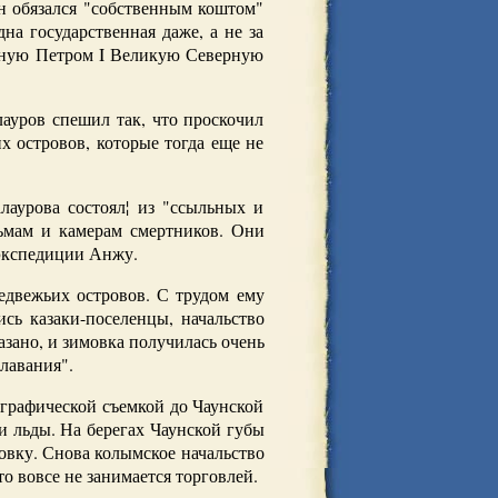
н обязался "собственным коштом"
на государственная даже, а не за
анную Петром I Великую Северную
ауров спешил так, что проскочил
х островов, которые тогда еще не
аурова состоял¦ из "ссыльных и
рьмам и камерам смертников. Они
 экспедиции Анжу.
едвежьих островов. С трудом ему
сь казаки-поселенцы, начальство
зано, и зимовка получилась очень
лавания".
ографической съемкой до Чаунской
и льды. На берегах Чаунской губы
овку. Снова колымское начальство
то вовсе не занимается торговлей.