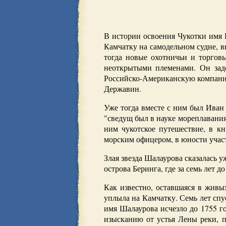
В истории освоения Чукотки имя Ш
Камчатку на самодельном судне, в
тогда новые охотничьи и торгов
неоткрытыми племенами. Он задо
Российско-Американскую компанию
Державин.
Уже тогда вместе с ним был Иван
"сведущ был в науке мореплавания
ним чукотское путешествие, в к
морским офицером, в юности учас
Злая звезда Шалаурова сказалась у
острова Беринга, где за семь лет 
Как известно, оставшаяся в живы
уплыла на Камчатку. Семь лет спу
имя Шалаурова исчезло до 1755 г
изысканию от устья Лены реки, 