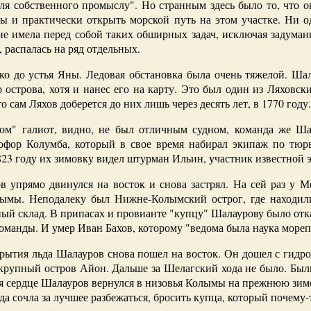
ля собственного промыслу". Но странным здесь было то, что о
ы и практически открыть морской путь на этом участке. Ни од
не имела перед собой таких обширных задач, исключая задум
, распалась на ряд отдельных.
ко до устья Яны. Ледовая обстановка была очень тяжелой. Шал
острова, хотя и нанес его на карту. Это был один из Ляховски
 сам Ляхов доберется до них лишь через десять лет, в 1770 году.
м" галиот, видно, не был отличным судном, команда же Шал
стофор Колумба, который в свое время набирал экипаж по тю
823 году их зимовку видел штурман Ильин, участник известной
 упрямо двинулся на восток и снова застрял. На сей раз у М
лымы. Неподалеку был Нижне-Колымский острог, где находили
ый склад. В припасах и провианте "купцу" Шалаурову было отка
команды. И умер Иван Бахов, которому "ведома была наука мореп
крытия льда Шалауров снова пошел на восток. Он дошел с гидр
 крупный остров Айон. Дальше за Шелагский хода не было. Был
епя сердце Шалауров вернулся в низовья Колымы на прежнюю зим
да сочла за лучшее разбежаться, бросить купца, который почему-