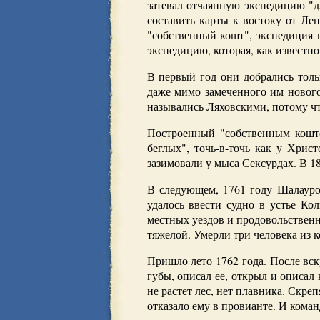
затевал отчаянную экспедицию "д
составить карты к востоку от Лен
"собственный кошт", экспедиция 
экспедицию, которая, как известно
В первый год они добрались толь
даже мимо замеченного им нового 
назывались Ляховскими, потому что
Построенный "собственным кошто
беглых", точь-в-точь как у Хри
зазимовали у мыса Сексурдах. В 1
В следующем, 1761 году Шалауров
удалось ввести судно в устье Ко
местных уездов и продовольственн
тяжелой. Умерли три человека из 
Пришло лето 1762 года. После вс
губы, описал ее, открыл и описал
не растет лес, нет плавника. Скр
отказало ему в провианте. И коман