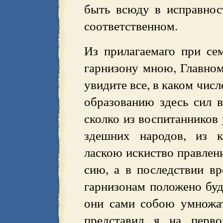
быть всюду в исправнос
соответственном.
Из прилагаемаго при се
гарнизону мною, Главном
увидите все, в каком чис
образованию здесь сил в
сколко из воспитанников 
здешних народов, из 
ласкою искиство правлени
сию, а в последствии вр
гарнизонам положено буд
они сами собою умножат
представил я на перв