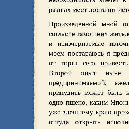
разных мест доставит ист
Произведенной мной о
согласие тамошних жител
и неизчерпаемые източ
моем постараюсь я пред
от торга сего привесть
Второй опыт ныне 
предпринимаемой, еже
принудить может быть к
одно пшено, каким Япони
уже здешнему краю прок
оттуда открыть испол