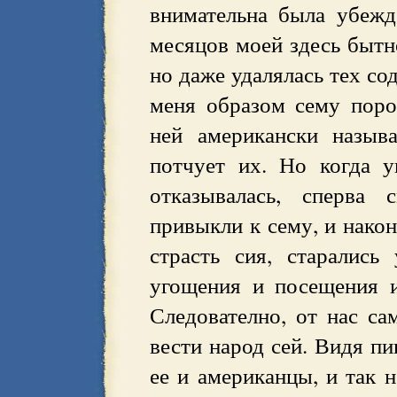
внимательна была убежд
месяцов моей здесь бытно
но даже удалялась тех со
меня образом сему поро
ней американски назыв
потчует их. Но когда у
отказывалась, сперва
привыкли к сему, и након
страсть сия, старалис
угощения и посещения и
Следователно, от нас са
вести народ сей. Видя п
ее и американцы, и так 