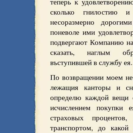
теперь к удовлетворен
сколько гнилостию и
несоразмерно дорогим
поневоле ими удовлетво
подвергают Компанию нар
сказать, наглым обр
въступившей в службу ея.
По возвращении моем не 
лежащия канторы и сн
определю каждой вещи 
исчислением покупки е
страховых проценто
транспортом, до какой