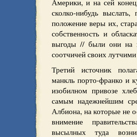
Америки, и на сей конец
сколко-нибудь выслать,
положение веры их, стара
собственность и обласка
выгоды // были они на
соотчичей своих лутчими
Третий источник полаг
манкль порто-франко и к
изобилном привозе хле
самым надежнейшим сре
Албиона, на которые не о
внимение правительст
высылных туда возн