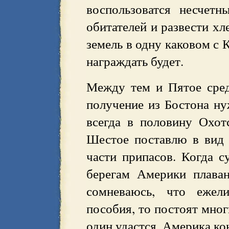
воспользоватся несчет
обитателей и развести хл
земель в одну каковом с
награждать будет.
Между тем и Пятое сред
получение из Бостона ну
всегда в половину Охот
Шестое поставлю в вид 
части припасов. Когда с
берегам Америки плаван
сомневаюсь, что ежел
пособия, то постоят мно
один удастся, Америка ко