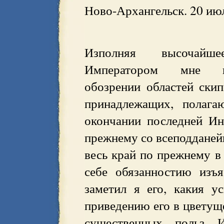
Ново-Архангельск. 20 ию
Изполняя высочайше
Императором мне 
обозрении областей ски
принадлежащих, полага
окончании последней Ин
прежнему со всеподданей
весь край по прежнему в
себе обязанностию изъ
заметил я его, какия 
приведению его в цветуще
существенных польз