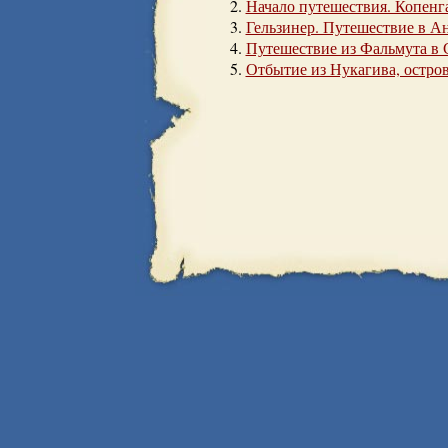
Начало путешествия. Копенг
Гельзинер. Путешествие в А
Путешествие из Фальмута в 
Отбытие из Нукагива, остро