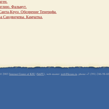
аген.
нглию. Фальмут.
Санта-Круц. Обозрение Тенерифа.
ва Сандвичевы. Камчатка.
© 2003
Internet Center of KSU
(
SibFU
), web-master:
web@krasu.ru
, phone +7 (391) 246-98-6