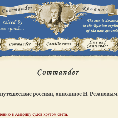
 путешествие россиян, описанное Н. Резановым
лению в Америку судов кругом света.