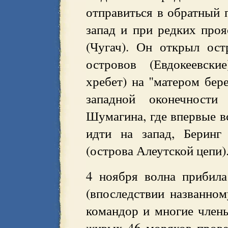
отправиться в обратный п
запад и при редких про
(Чугач). Он открыл ост
островов (Евдокеевски
хребет) на "матером бере
западной оконечности
Шумагина, где впервые в
идти на запад, Беринг
(острова Алеутской цепи)
4 ноября волна прибила
(впоследствии названном
командор и многие член
живых 46 моряков прове