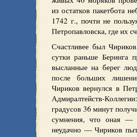
из остатков пакетбота н
1742 г., почти не пользу
Петропавловска, где их с
Счастливее был Чириков
сутки раньше Беринга п
высланные на берег люд
после больших лишени
Чириков вернулся в Пет
Адмиралтейств-Коллеги
градусов 36 минут получ
сумнения, что оная — 
неудачно — Чириков пыт