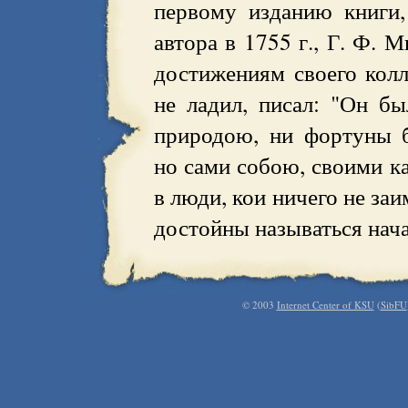
первому изданию книги
автора в 1755 г., Г. Ф. 
достижениям своего колл
не ладил, писал: "Он бы
природою, ни фортуны б
но сами собою, своими к
в люди, кои ничего не за
достойны называться нача
© 2003
Internet Center of KSU
(
SibFU