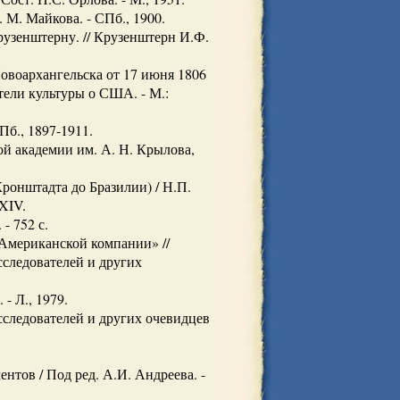
 М. Майкова. - СПб., 1900.
узенштерну. // Крузенштерн И.Ф.
овоархангельска от 17 июня 1806
ятели культуры о США. - М.:
Пб., 1897-1911.
й академии им. А. Н. Крылова,
Кронштадта до Бразилии) / Н.П.
XXIV.
- 752 с.
Американской компании» //
сследователей и других
- Л., 1979.
сследователей и других очевидцев
нтов / Под ред. А.И. Андреева. -