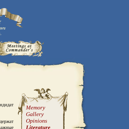
ндидат
Memory
Gallery
Opinions
держат
важные
Literature