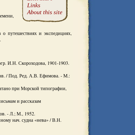
Links
About this site
емени,
 о путешествиях и экспедициях,
.
гр. И.Н. Скороходова, 1901-1903.
 / Под. Ред. А.В. Ефимова. - М.:
чатано при Морской типографии,
исьмам и рассказам
. - Л.; М., 1952.
ому нач. судна «нева» / В.Н.