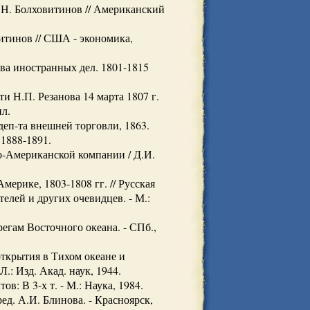
.Н. Болховитинов // Американский
итинов // США - экономика,
ва иностранных дел. 1801-1815
и Н.П. Резанова 14 марта 1807 г.
ил.
еп-та внешней торговли, 1863.
 1888-1891.
-Американской компании / Д.И.
ерике, 1803-1808 гг. // Русская
елей и других очевидцев. - М.:
егам Восточного океана. - СПб.,
ткрытия в Тихом океане и
.: Изд. Акад. наук, 1944.
в: В 3-х т. - М.: Наука, 1984.
д. А.И. Блинова. - Красноярск,