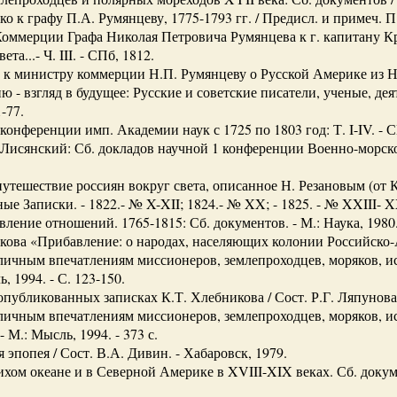
о к графу П.А. Румянцеву, 1775-1793 гг. / Предисл. и примеч. П.
оммерции Графа Николая Петровича Румянцева к г. капитану Кр
а...- Ч. III. - СПб, 1812.
 к министру коммерции Н.П. Румянцеву о Русской Америке из Н
рию - взгляд в будущее: Русские и советские писатели, ученые, де
-77.
онференции имп. Академии наук с 1725 по 1803 год: Т. I-IV. - С
Лисянский: Сб. докладов научной 1 конференции Военно-морско
утешествие россиян вокруг света, описанное Н. Резановым (от 
ные Записки. - 1822.- № X-XII; 1824.- № XX; - 1825. - № XXIII- 
ение отношений. 1765-1815: Сб. документов. - М.: Наука, 1980. 
кова «Прибавление: о народах, населяющих колонии Российско-
личным впечатлениям миссионеров, землепроходцев, моряков, и
, 1994. - С. 123-150.
публикованных записках К.Т. Хлебникова / Сост. Р.Г. Ляпунова. 
личным впечатлениям миссионеров, землепроходцев, моряков, и
- М.: Мысль, 1994. - 373 с.
 эпопея / Сост. В.А. Дивин. - Хабаровск, 1979.
хом океане и в Северной Америке в XVIII-XIX веках. Сб. докуме