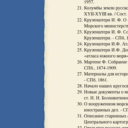
1957.
Колумбы земли русско
XYII-XYIII вв. / Сост.
Крузенштерн И. Ф. О 
Морского министерства
Крузенштерн И. Ф. Со
Крузенштерн. - СПб, 1
Крузенштерн И.Ф. Атла
Крузенштерн И.Ф. Доп
«атласа южного моря» 
Мартене Ф. Собрание 
СПб., 1874-1909.
Материалы для истори
- СПб, 1861.
Начало наших кругосве
Новые документы о ми
ст. Н. Н. Болховитинов
О вооруженном морско
иностранных дел. - СП
Описание старинных а
Центрального картогр
Открытия русских земл