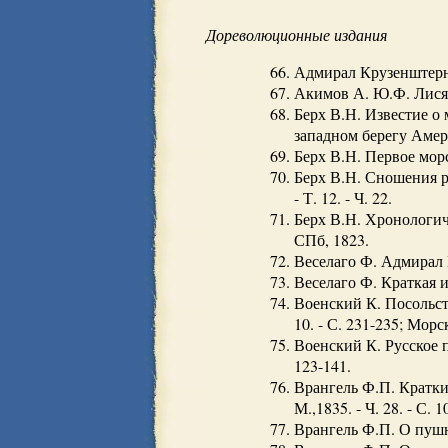
Дореволюционные издания
Адмирал Крузенштерн И
Акимов А. Ю.Ф. Лисянс
Берх В.Н. Известие о
западном берегу Америки
Берх В.Н. Первое морс
Берх В.Н. Сношения р
- Т. 12. - Ч. 22.
Берх В.Н. Хронологиче
СПб, 1823.
Веселаго Ф. Адмирал И
Веселаго Ф. Краткая и
Военский К. Посольство
10. - С. 231-235; Морс
Военский К. Русское по
123-141.
Врангель Ф.П. Краткие
М.,1835. - Ч. 28. - С. 1
Врангель Ф.П. О пушны