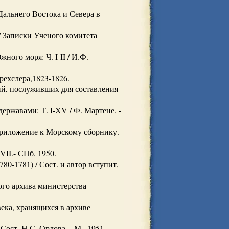
альнего Востока и Севера в
/ Записки Ученого комитета
ого моря: Ч. I-II / И.Ф.
рехслера,1823-1826.
ий, послуживших для составления
ржавами: Т. I-XV / Ф. Мартене. -
Приложение к Морскому сборнику.
II.- СПб, 1950.
0-1781) / Сост. и автор вступит,
ого архива министерства
ека, хранящихся в архиве
ост. Н.С. Орлова. - М., 1951.