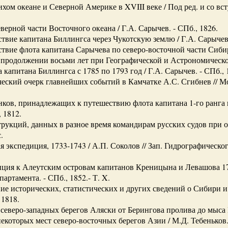
хом океане и Северной Америке в XVIII веке / Под ред. и со всту
верной части Восточного океана / Г.А. Сарычев. - СПб., 1826.
твие капитана Биллингса через Чукотскую землю / Г.А. Сарычев.
твие флота капитана Сарычева по северо-восточной части Сиб
 продолжении восьми лет при Географической и Астрономическ
 капитана Биллингса с 1785 по 1793 год / Г.А. Сарычев. - СПб., 
еский очерк главнейших событий в Камчатке А.С. Сгибнев // Мо
нков, принадлежащих к путешествию флота капитана 1-го ранга
 1812.
рукций, данных в разное время командирам русских судов при от
.
 экспедиция, 1733-1743 / А.П. Соколов // Зап. Гидрографического
ция к Алеутским островам капитанов Креницына и Левашова 1764-
артамента. - СПб., 1852.- Т. X.
ие исторических, статистических и других сведений о Сибири и 
 1818.
 северо-западных берегов Аляски от Берингова пролива до мыса
которых мест северо-восточных берегов Азии / М.Д. Тебеньков. 