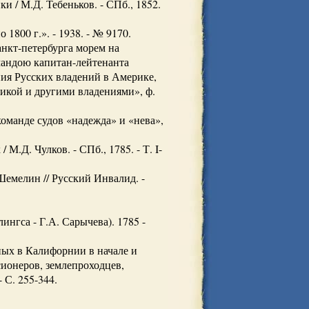
 / М.Д. Тебеньков. - СПб., 1852.
800 г.». - 1938. - № 9170.
нкт-петербурга морем на
омандою капитан-лейтенанта
ния Русских владений в Америке,
рикой и другими владениями», ф.
оманде судов «надежда» и «нева»,
.Д. Чулков. - СПб., 1785. - Т. I-
Шемелин // Русский Инвалид. -
гса - Г.А. Сарычева). 1785 -
ных в Калифорнии в начале и
сионеров, землепроходцев,
 С. 255-344.