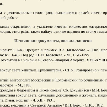
и.
а с деятельностью целого ряда выдающихся людей своего вр
ной работе.
кими открытиями, в указателе имеется множество материалов
лоции, этнографы также найдут ценные издания по своим темам
Источники: документы, письма, записки
вых: Т. I-Х / Предисл. и примеч. В.А. Бильбасова. - СПб: Типо
 Кн. 1-40 / Под ред. П. И. Бартенева. - М., 1870-1895.
открытий в Сибири и в Северо-Западной Америке. XYII-XYIII вв.
вокруг света капитана Крузенштерна. - СПб.: Гравировано и пе
нтий, митрополит Московский и Коломенский по сочинениям, п
арсуков. - М., 1883.
реходы в Ледовитом и Тихом океане: Сб. документов / М.И. Белов
ешествия вокруг света, служащий дополнением к журналу, изданн
та Главн. мор. шт. - Ч. XII. - 1831.
йских владений в Северной Америке / В.Н. Берх. - СПб., 1812.