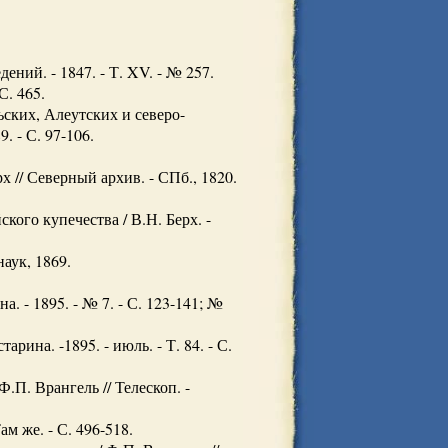
ний. - 1847. - Т. XV. - № 257.
С. 465.
ских, Алеутских и северо-
. - С. 97-106.
 // Северный архив. - СПб., 1820.
ого купечества / В.Н. Берх. -
аук, 1869.
. - 1895. - № 7. - С. 123-141; №
рина. -1895. - июль. - Т. 84. - С.
.П. Врангель // Телескоп. -
м же. - С. 496-518.