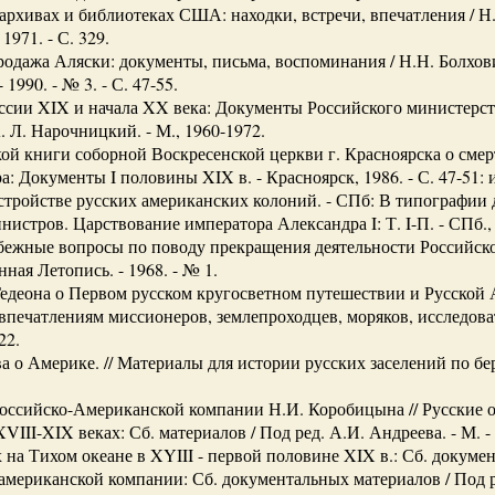
архивах и библиотеках США: находки, встречи, впечатления / Н
1971. - С. 329.
одажа Аляски: документы, письма, воспоминания / Н.Н. Болхов
1990. - № 3. - С. 47-55.
сии XIX и начала XX века: Документы Российского министерст
 А. Л. Нарочницкий. - М., 1960-1972.
ой книги соборной Воскресенской церкви г. Красноярска о смерт
а: Документы I половины XIX в. - Красноярск, 1986. - С. 47-51: 
стройстве русских американских колоний. - СПб: В типографии д
стров. Царствование императора Александра I: Т. I-П. - СПб.,
ежные вопросы по поводу прекращения деятельности Российско
ная Летопись. - 1968. - № 1.
едеона о Первом русском кругосветном путешествии и Русской Ам
печатлениям миссионеров, землепроходцев, моряков, исследоват
22.
 о Америке. // Материалы для истории русских заселений по бер
оссийско-Американской компании Н.И. Коробицына // Русские о
III-XIX веках: Сб. материалов / Под ред. А.И. Андреева. - М. - Л
на Тихом океане в XYIII - первой половине XIX в.: Сб. документо
американской компании: Сб. документальных материалов / Под ре