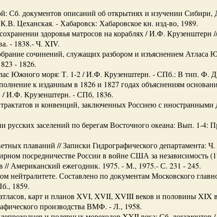
й: Сб. документов описаний об открытиях и изучении Сибири, Д
 К.В. Цеханская. - Хабаровск: Хабаровское кн. изд-во, 1989.
сохранении здоровья матросов на кораблях / И.Ф. Крузенштерн /
. - 1838.- Ч. XIV.
брание сочинений, служащих разбором и изъяснением Атласа Южн
823 - 1826.
с Южного моря: Т. 1-2 / И.Ф. Крузенштерн. - СПб.: В тип. Ф. Д
олнение к изданным в 1826 и 1827 годах объяснениям основан
/ И.Ф. Крузенштерн. - СПб, 1836.
трактатов и конвенций, заключенных Россиею с иностранными де
и русских заселений по берегам Восточного океана: Вып. 1-4: 
тных плаваний // Записки Гидрографического департамента: Ч. V
рном посредничестве России в войне США за независимость (178
 // Американский ежегодник. 1975. - М., 1975.- С. 231 - 245.
м нейтралитете. Составлено по документам Московского главн
б., 1859.
тласов, карт и планов XVI, XVII, XVIII веков и половины XIX в
афического производства ВМФ. - Л., 1958.
епроходцев и полярных мореходов XYII века: Сб. документов / С