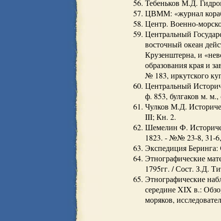
Тебеньков М.Д. Гидрог
ЦВММ: «журнал корабля
Центр. Военно-морской
Центральный Государ
восточный океан дейс
Крузенштерна, и «нев
образования края и з
№ 183, иркутского куп
Центральный Историче
ф. 853, булгаков м. м., 
Чулков М.Д. Историчес
III; Кн. 2.
Шемелин Ф. Историчес
1823. - №№ 23-8, 31-6,
Экспедиция Беринга: С
Этнографические мате
1795гг. / Сост. З.Д. Т
Этнографические набл
середине XIX в.: Обз
моряков, исследователе