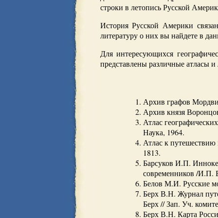
строки в летопись Русской Америк
История Русской Америки связан
литературу о них вы найдете в дан
Для интересующихся географичес
представлены различные атласы и 
Архив графов Мордвино
Архив князя Воронцова:
Атлас географических 
Наука, 1964.
Атлас к путешествию 
1813.
Барсуков И.П. Инноке
современников /И.П. Б
Белов М.И. Русские мо
Берх В.Н. Журнал пут
Берх // Зап. Уч. комите
Берх В.Н. Карта Росси