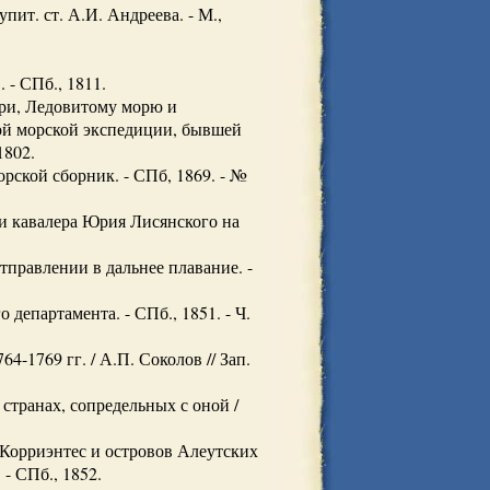
пит. ст. А.И. Андреева. - М.,
 - СПб., 1811.
ири, Ледовитому морю и
ой морской экспедиции, бывшей
1802.
рской сборник. - СПб, 1869. - №
 и кавалера Юрия Лисянского на
правлении в дальнее плавание. -
 департамента. - СПб., 1851. - Ч.
1769 гг. / А.П. Соколов // Зап.
странах, сопредельных с оной /
 Корриэнтес и островов Алеутских
- СПб., 1852.