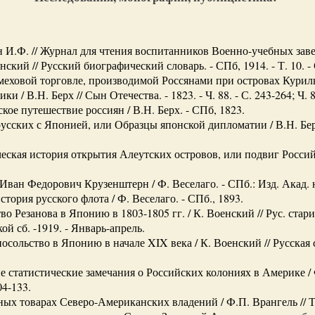
.Ф. // Журнал для чтения воспитанников Военно-учебных заведе
кий // Русский биографический словарь. - СПб, 1914. - Т. 10. - 
 меховой торговле, производимой Россянами при островах Куриль
 / В.Н. Берх // Сын Отечества. - 1823. - Ч. 88. - С. 243-264; Ч. 89
кое путешествие россиян / В.Н. Берх. - СПб, 1823.
усских с Японией, или Образцы японской дипломатии / В.Н. Берх
ская история открытия Алеутских островов, или подвиг Российск
ван Федорович Крузенштерн / Ф. Веселаго. - СПб.: Изд. Акад. н
стория русского флота / Ф. Веселаго. - СПб., 1893.
 Резанова в Японию в 1803-1805 гг. / К. Военский // Рус. старина
кой сб. -1919. - Январь-апрель.
сольство в Японию в начале XIX века / К. Военский // Русская ста
 статистические замечания о Российских колониях в Америке / Ф
04-133.
х товарах Северо-Американских владений / Ф.П. Врангель // Та