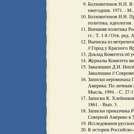
Болховитинов Н.Н. В 
ежегодник. 1971. - М., 
Болховитинов Н.Н. Пр
политика, идеология. - 
Внешняя политика Рос
гг.: Т. 1-8 / Отв. ред.
Выписка из метрическ
// Город у Красного Яр
Доклад Комитета об у
Журналы Комитета мини
Завалишин Д.И. Неизб
Завалишин // Современ
Записки иеромонаха Г
Америка: По личным в
Мысль, 1994. - С. 27-1
Записки К. Хлебникова
1861. - Вып. 3.
Записки приказчика Р
Северной Америке в XV
Исследования русских 
К истории Российско-