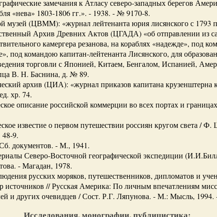
рафические замечания к Атласу северо-западных берегов Америки
 «нева» 1803-1806 гг.». - 1938. - № 9170-8.
 музей (ЦВММ): «журнал лейтенанта юрия лисянского с 1793 по 1
ственный Архив Древних Актов (ЦГАДА) «об отправлении из са
твительного камергера резанова, на кораблях «надежде», под к
е», под командою капитан-лейтенанта Лисянского, для образова
аведения торговли с Японией, Китаем, Бенгалом, Испанией, Аме
ца В. Н. Баснина, д. № 89.
ский архив (ЦИА): «журнал приказов капитана крузенштерна к
ед. хр. 74.
кое описание российской коммерции во всех портах и границах / М
кое известие о первом путешествии россиян кругом света / Ф. 
 48-9.
б. документов. - М., 1941.
риалы Северо-Восточной географической экспедиции (И.И.Биллин
итова. - Магадан, 1978.
юдения русских моряков, путешественников, дипломатов и уче
ор источников // Русская Америка: По личным впечатлениям мис
й и других очевидцев / Сост. Р.Г. Ляпунова. - М.: Мысль, 1994. -
Исследования, монографии, публицистика: