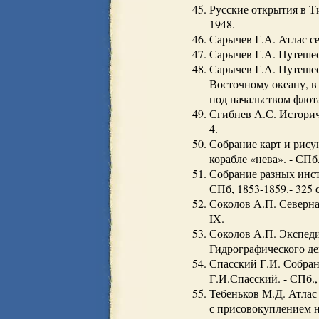
Русские открытия в Ти
1948.
Сарычев Г.А. Атлас се
Сарычев Г.А. Путешес
Сарычев Г.А. Путешес
Восточному океану, в
под начальством флота
Сгибнев А.С. Историч
4.
Собрание карт и рису
корабле «нева». - СПб,
Собрание разных инст
СПб, 1853-1859.- 325 с
Соколов А.П. Северная
IX.
Соколов А.П. Экспеди
Гидрографического деп
Спасский Г.И. Собран
Г.И.Спасский. - СПб.,
Тебеньков М.Д. Атлас
с присовокуплением не