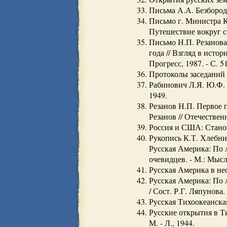
Письма А.А. Безбородк
Письмо г. Министра К
Путешествие вокруг свет
Письмо Н.П. Резанова
года // Взгляд в исто
Прогресс, 1987. - С. 51
Протоколы заседаний к
Рабинович Л.Я. Ю.Ф. 
1949.
Резанов Н.П. Первое п
Резанов // Отечествен
Россия и США: Становл
Рукопись К.Т. Хлебни
Русская Америка: По 
очевидцев. - М.: Мысль
Русская Америка в нео
Русская Америка: По 
/ Сост. Р.Г. Ляпунова. 
Русская Тихоокеанская
Русские открытия в Ти
М. - Л., 1944.