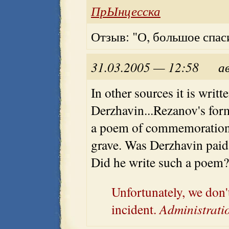
ПрЫнцесска
Отзыв: "О, большое спас
31.03.2005 — 12:58
а
In other sources it is writt
Derzhavin...Rezanov's for
a poem of commemoration 
grave. Was Derzhavin pai
Did he write such a poem?
Unfortunately, we don'
incident.
Administratio