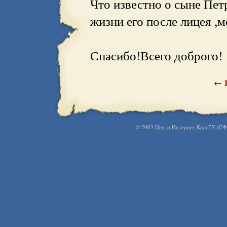
Что известно о сыне Пет
жизни его после лицея ,м
Спасибо!Всего доброго!
←
© 2003
Центр Интернет КрасГУ
(
СФ